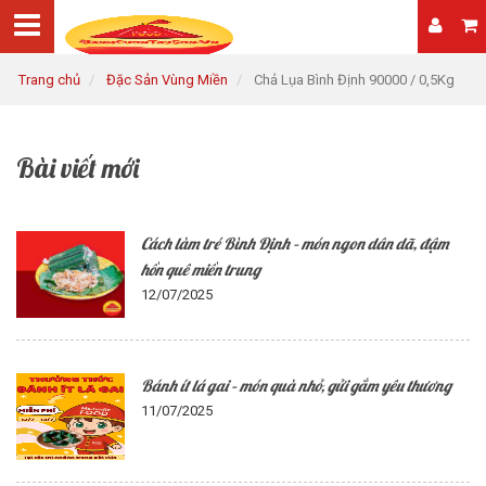
Trang chủ
Đặc Sản Vùng Miền
Chả Lụa Bình Định 90000 / 0,5Kg
Bài viết mới
Cách làm tré Bình Định – món ngon dân dã, đậm
hồn quê miền trung
12/07/2025
Bánh ít lá gai – món quà nhỏ, gửi gắm yêu thương
11/07/2025