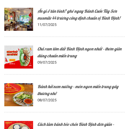
Ăn gì ở tân bình? ghé ngay Bánh Cuốn Tây Sơn
mssmile 44 trương công định chuẩn vị Bình Định!
11/07/2025
Chả ram tôm đất Bình Định ngon nhất – thơm giòn
đúng chuẩn miền trung
09/07/2025
Bánh hỏi nem nướng – món ngon miền trung gây
thương nhớ
08/07/2025
Cách làm bánh bèo chén Bình Định đơn giản –