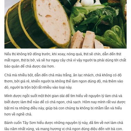
Nếu thị không trữ đông trước, khi xoay, nóng quá, thịt sẽ chín, dẫn đến thịt
mất ngon, thịt bị bở, và sẽ hư ngay cây chả vì vậy người ta phải dùng tới chất
bảo quản để chả được dai hơn.
Chả mà nhiều bột, dẫn đến chả màu trắng, ăn lạc nhách, chả không có độ
thơm, bởi giá rẻ, khiến người ta không thể làm ngon đúng độ, mà thêm vào
đó, người ta trộn bột rất nhiều vào loại này.
Mình được ngồi suốt một thời gian dài để tìm hiểu về nguyên lý làm chả và
biết được làm thế nào để có chả ngon, chả sạch. Hôm nay mình rất vui được
bật mí ra những điều này, giúp bà con chúng ta không bị nhầm lẫn và hiểu
hơn về nghề chả.
Bánh cuốn Tây Sơn hiểu được những nguyên lý này, đã tìm về nơi làm chả
lâu năm nhất vùng, và mang hương vị chả ngon đúng điệu đến với bà con.