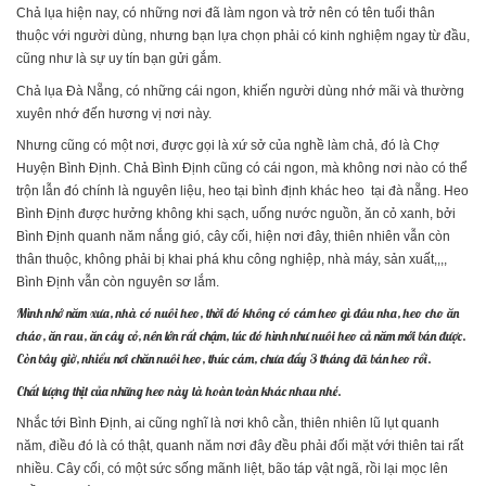
Chả lụa hiện nay, có những nơi đã làm ngon và trở nên có tên tuổi thân
thuộc với người dùng, nhưng bạn lựa chọn phải có kinh nghiệm ngay từ đầu,
cũng như là sự uy tín bạn gửi gắm.
Chả lụa Đà Nẵng, có những cái ngon, khiến người dùng nhớ mãi và thường
xuyên nhớ đến hương vị nơi này.
Nhưng cũng có một nơi, được gọi là xứ sở của nghề làm chả, đó là Chợ
Huyện Bình Định. Chả Bình Định cũng có cái ngon, mà không nơi nào có thể
trộn lẫn đó chính là nguyên liệu, heo tại bình định khác heo tại đà nẵng. Heo
Bình Định được hưởng không khi sạch, uống nước nguồn, ăn cỏ xanh, bởi
Bình Định quanh năm nắng gió, cây cối, hiện nơi đây, thiên nhiên vẫn còn
thân thuộc, không phải bị khai phá khu công nghiệp, nhà máy, sản xuất,,,,
Bình Định vẫn còn nguyên sơ lắm.
Mình nhớ năm xưa, nhà có nuôi heo, thời đó không có cám heo gì đâu nha, heo cho ăn
cháo, ăn rau, ăn cây cỏ, nên lớn rất chậm, lúc đó hình như nuôi heo cả năm mới bán được.
Còn bây giờ, nhiều nơi chăn nuôi heo, thúc cám, chưa đầy 3 tháng đã bán heo rồi.
Chất lượng thịt của những heo này là hoàn toàn khác nhau nhé.
Nhắc tới Bình Định, ai cũng nghĩ là nơi khô cằn, thiên nhiên lũ lụt quanh
năm, điều đó là có thật, quanh năm nơi đây đều phải đối mặt với thiên tai rất
nhiều. Cây cối, có một sức sống mãnh liệt, bão táp vật ngã, rồi lại mọc lên