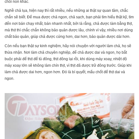
chồi non khác.
Nghề chả lụa, hiện nay thì rất nhiều, nếu những ai thật sự quan tâm, chắc
chắn sẽ biết. Để mua được chả ngon, chả sạch, bạn phải tìm hiểu thật kỹ, tìm
đến nơi bán chạy nhất, bán nhanh nhất, bởi là rằng, chả được làm bằng thịt,
mà thịt thì chắc chắn không bảo quản được lâu, chính vì vậy, nhiều nơi dùng
chất bảo quản, giúp chả được cứng hơn, dai hơn, bảo quản được dài hơn.
Còn nếu bạn thật sự kinh nghiệm, hãy nói chuyện với người làm chả, họ sẽ
thừa nhận. Nơi làm chả chuyên nghiệp, để chả được dai và ngon, họ bắt
buộc phải để thịt để tủ đông, thịt đông lại rồi, khi dùng máy xoay, nhiệt độ
máy xoay lớn sẽ không làm chín thịt, vì thịt đã được trữ đông trước. Giúp khi
làm chả được dai hơn, ngon hơn. Đó là bí quyết, mấu chốt để thịt dai và
ngon.