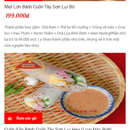
Mẹt Lớn Bánh Cuốn Tây Sơn Lụi Bò
199.000đ
Thành phần bao gồm: Chả Ram + Thịt lụi BÒ nướng + Trứng vịt luộc + Dưa
leo + Rau Thơm + Nước Chấm + Chả Lụa Bình Định + Nem NướngPhần nhỏ
lụi bò là 99,000 vnd. ( y chan thành phần như trên, nhưng sẽ ít hơn một
nửa nguyên liệu nha)
Thêm vào giỏ
Cuốn Sẵn Bánh Cuốn Tây Sơn Lụi Heo (Loại Đặc Biệt)