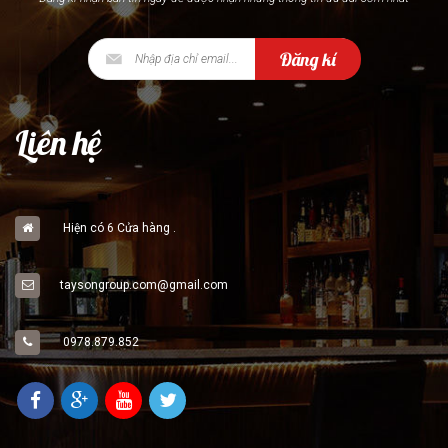
Đăng kí
Liên hệ
Hiện có 6 Cửa hàng .
taysongroup.com@gmail.com
0978.879.852