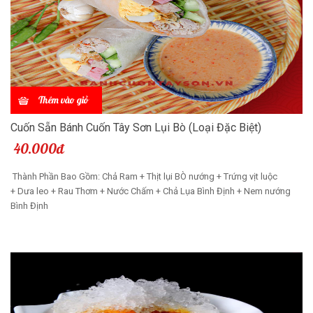
Thêm vào giỏ
Cuốn Sẵn Bánh Cuốn Tây Sơn Lụi Bò (Loại Đặc Biệt)
40.000đ
Thành Phần Bao Gồm: Chả Ram + Thịt lụi BÒ nướng + Trứng vịt luộc
+ Dưa leo + Rau Thơm + Nước Chấm + Chả Lụa Bình Định + Nem nướng
Bình Định