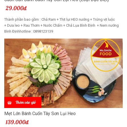
29.000đ
Thành phần bao gồm : Chả Ram + Thịt lụi HEO nướng + Trứng vịt luộc
+ Dưa leo + Rau Thơm + Nước Chấm + Chả Lụa Bình Định + Nem nướng
Bình Địnhhotline : 0898123139
Thêm vào giỏ
Mẹt Lớn Bánh Cuốn Tây Sơn Lụi Heo
139.000đ