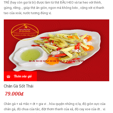
TRÉ (hay còn gọi là bì) được làm từ thịt ĐẦU HEO và tai heo với thính,
gừng, riềng.., giúp thịt ăn giòn, ngon mà không béo , cộng với vị thanh
tao của xoài, nước tương đúng vị.
Thêm vào giỏ
Chân Gà Sốt Thái
79.000đ
Chân gà + xả +tắc + ớt + gia vi ...hòa quyện những vị lạ, độ giòn xực của
chân gà, độ chua của tắc, đột thơm thanh của xả, độ cay xoe của ớt... vị