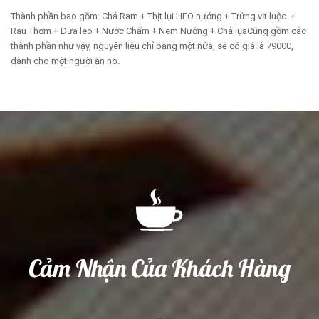
Thành phần bao gồm: Chả Ram + Thịt lụi HEO nướng + Trứng vịt luộc +
Rau Thơm + Dưa leo + Nước Chấm + Nem Nướng + Chả lụaCũng gồm các
thành phần như vậy, nguyên liệu chỉ bằng một nửa, sẽ có giá là 79000,
dành cho một người ăn no.
Cảm Nhận Của Khách Hàng