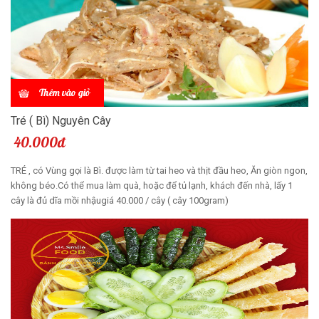
Thêm vào giỏ
Tré ( Bì) Nguyên Cây
40.000đ
TRÉ , có Vùng gọi là Bì. được làm từ tai heo và thịt đầu heo, Ăn giòn ngon,
không béo.Có thể mua làm quà, hoặc để tủ lạnh, khách đến nhà, lấy 1
cây là đủ dĩa mồi nhậugiá 40.000 / cây ( cây 100gram)