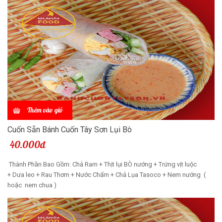
Thêm vào giỏ
Cuốn Sẵn Bánh Cuốn Tây Sơn Lụi Bò
40.000đ
Thành Phần Bao Gồm: Chả Ram + Thịt lụi BÒ nướng + Trứng vịt luộc
+ Dưa leo + Rau Thơm + Nước Chấm + Chả Lụa Tasoco + Nem nướng (
hoặc nem chua )