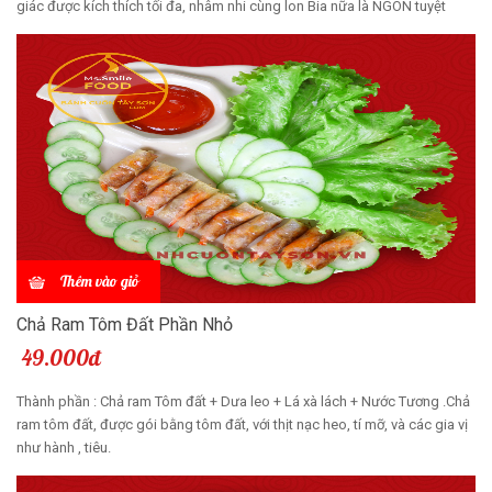
giác được kích thích tối đa, nhâm nhi cùng lon Bia nữa là NGON tuyệt
Thêm vào giỏ
Chả Ram Tôm Đất Phần Nhỏ
49.000đ
Thành phần : Chả ram Tôm đất + Dưa leo + Lá xà lách + Nước Tương .Chả
ram tôm đất, được gói bằng tôm đất, với thịt nạc heo, tí mỡ, và các gia vị
như hành , tiêu.