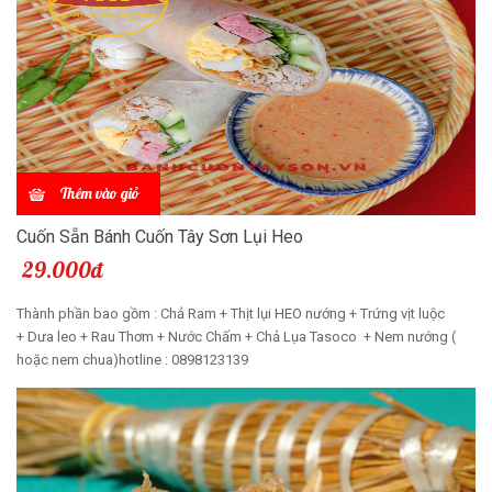
Thêm vào giỏ
Cuốn Sẵn Bánh Cuốn Tây Sơn Lụi Heo
29.000đ
Thành phần bao gồm : Chả Ram + Thịt lụi HEO nướng + Trứng vịt luộc
+ Dưa leo + Rau Thơm + Nước Chấm + Chả Lụa Tasoco + Nem nướng (
hoặc nem chua)hotline : 0898123139