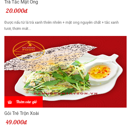
Trà Tắc Mật Ong
20.000đ
Được nấu từ lá trà xanh thiên nhiên + mật ong nguyên chất + tắc xanh
tươi, thơm mát...
Thêm vào giỏ
Gỏi Tré Trộn Xoài
49.000đ