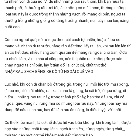
tự nhiên vốn dĩ của nó. Ví dụ như những loại rau thơm, khi bạn mua tại
thành phố, là thường rất tươi tốt, ăn không có mùi thơm, thường những
loại rau này là được trồng thành những vườn, rồi mang đi bán, người ta
thường trồng những giống có tăng trưởng nhanh, nên cây mau lớn, năng
suất cao.
Còn rau ngoài quê, nó tự mọc theo cái cách tự nhiên, hoặc là bà con
mang vài nhánh đi ra vườn, hàng rào để trồng, lấy rau ăn, khi rau lớn lên thì
ăn có hết đâu, nhiều hàng xóm qua xin để mang ra ngoài chợ bán, ở đó
tự nhiên lắm, vì rau nhà ai cũng có, nên thị phần rau không được bán
chạy, người ta chỉ bán, lấy ít tiền đổi lại chút cá, chút thịt thôi.
NHẬP RAU SẠCH BẰNG XE ĐÒ TỪ NGOÀI QUÊ VÀO
Lúc nhỏ, khi còn đi chăn bò ở trong gò, trong núi, mõi lúc trời mưa xong,
là rau mọc lên rất nhiều, rau xanh như lá giang, lá cải trời, ổ qua rừng, ớt
hiểm…. những loại rau này, trong thành phố này, bạn tìm đâu ra, chỉ có
ngoài quê, vùng núi rừng mới có những loại rau này. Những loại này mà
dùng để nấu canh rau, hay để làm rau ăn sống, là điều tuyệt vời nhất.
Cơ thể khỏe mạnh, là cơ thể được hít vào bầu không khí trong lành, được
nạp vào những chất trong lành, sạch tự nhiên,,, từng ngày, từng chút,,,
mới tạo nên một cơ thể khỏe mạnh đến từng tế bào.