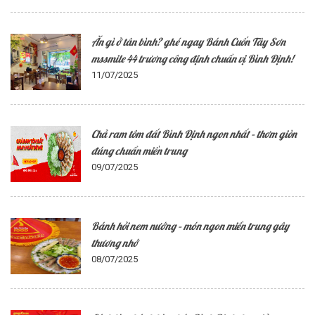
Ăn gì ở tân bình? ghé ngay Bánh Cuốn Tây Sơn
mssmile 44 trương công định chuẩn vị Bình Định!
11/07/2025
Chả ram tôm đất Bình Định ngon nhất – thơm giòn
đúng chuẩn miền trung
09/07/2025
Bánh hỏi nem nướng – món ngon miền trung gây
thương nhớ
08/07/2025