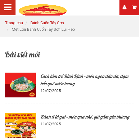
Trang chủ
Bánh Cuốn Tây Sơn
Mẹt Lớn Bánh Cuốn Tây Sơn Lụi Heo
Bài viết mới
Cách làm tré Bình Định – món ngon dân dã, đậm
hồn quê miền trung
12/07/2025
Bánh ít lá gai – món quà nhỏ, gửi gắm yêu thương
11/07/2025