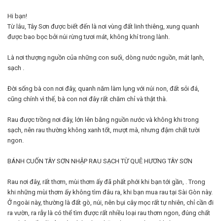
Hi bạn!
Từ lâu, Tây Sơn được biết đến là nơi vùng đất linh thiêng, xung quanh
được bao bọc bởi núi rừng tươi mát, không khí trong lành.
Là nơi thượng nguồn của những con suối, dòng nước nguồn, mát lạnh,
sạch .
Đời sống bà con nơi đây, quanh năm làm lụng với núi non, đất sỏi đá,
cũng chính vì thế, bà con nơi đây rất chăm chỉ và thật thà.
Rau được trồng nơi đây, lớn lên bằng nguồn nước và không khi trong
sạch, nên rau thường không xanh tốt, mượt mà, nhưng đậm chất tười
ngon.
BÁNH CUỐN TÂY SƠN NHẬP RAU SẠCH TỪ QUÊ HƯƠNG TÂY SƠN
Rau nơi đây, rất thơm, mùi thơm ấy đã phất phới khi bạn tới gần, . Trong
khi những mùi thơm ấy không tìm đâu ra, khi bạn mua rau tại Sài Gòn này.
Ở ngoài này, thường là đất gò, núi, nên bụi cây mọc rất tự nhiên, chỉ cần đi
ra vườn, ra rẫy là có thể tìm được rất nhiều loại rau thơm ngon, đúng chất