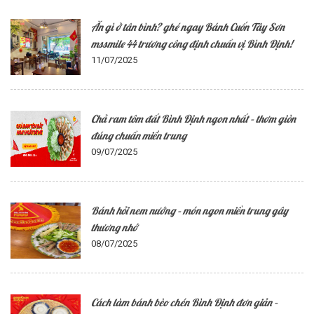
Ăn gì ở tân bình? ghé ngay Bánh Cuốn Tây Sơn
mssmile 44 trương công định chuẩn vị Bình Định!
11/07/2025
Chả ram tôm đất Bình Định ngon nhất – thơm giòn
đúng chuẩn miền trung
09/07/2025
Bánh hỏi nem nướng – món ngon miền trung gây
thương nhớ
08/07/2025
Cách làm bánh bèo chén Bình Định đơn giản –