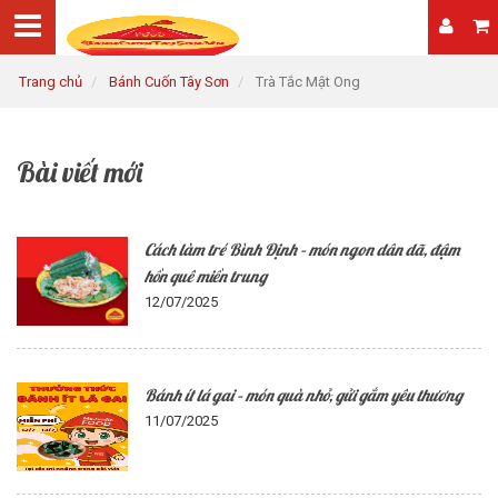
Trang chủ
Bánh Cuốn Tây Sơn
Trà Tắc Mật Ong
Bài viết mới
Cách làm tré Bình Định – món ngon dân dã, đậm
hồn quê miền trung
12/07/2025
Bánh ít lá gai – món quà nhỏ, gửi gắm yêu thương
11/07/2025